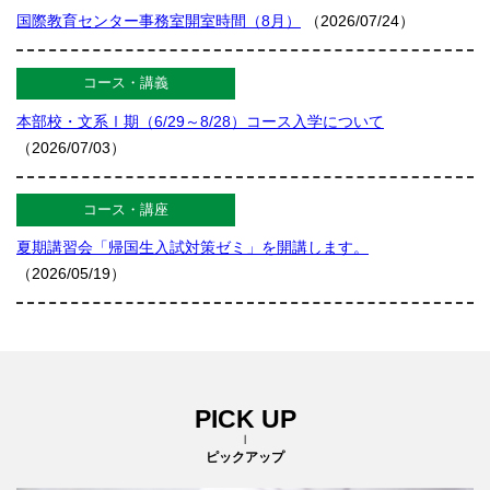
国際教育センター事務室開室時間（8月）
（2026/07/24）
コース・講義
本部校・文系Ⅰ期（6/29～8/28）コース入学について
（2026/07/03）
コース・講座
夏期講習会「帰国生入試対策ゼミ」を開講します。
（2026/05/19）
コース・講座
次年度受験生向け「夏期一時帰国生コース」 7/10（金）開講
（2026/05/19）
PICK UP
ピックアップ
その他