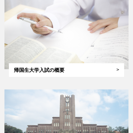
2026年度入試合格実績
（2026/04/06）
その他
本部校ベルヴュタワー寮（女子）申込状況について
（2026/03/26）
その他
海外生のための進学塾「SAPIX INTERNATIONAL NORTH
帰国生大学入試の概要
AMERICA」をお勧めします。
（2019/04/01）
その他
滞在地でのSAT/TOEFL対策にTOYO-ONLINEをお勧めします。
（2019/04/01）