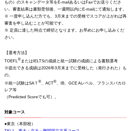
もの）のスキャンデータ等をE-mailあるいはFaxでお送りくださ
い。審査結果は書類受領後、一週間以内にE-mailにて通知します。
※ 一度申し込んだ方でも、3月末までの受検でスコアが上がれば再
審査を申し込むことが可能です。
※ 定員に達した時点で締切となります。お早めにお申し込みくだ
さい。
【選考方法】
®
TOEFL
またはIELTSの成績と統一試験の成績による書類選考
※提出できる成績は2026年3月末までに受検した（発行された）も
の。
®
®
※統一試験はSAＴ
、ACT
、IB、GCE Aレベル、フランスバカロ
レア等
（Predicted Scoreでも可）。
対象コース
●東京（本部校）
TKL1 東大・京大・難関国立文系コース