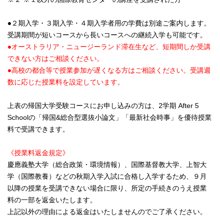
●２期入学・３期入学・４期入学者用の学費は別途ご案内します。
受講期間が短いコースから長いコースへの継続入学も可能です。
●オーストラリア・ニュージーランド滞在生など、短期間しか受講
できない方はご相談ください。
●高校の都合等で授業参加が遅くなる方はご相談ください。受講週
数に応じた授業料を設定しています。
上表の帰国大学受験コースにお申し込みの方は、2学期 After 5
Schoolの「帰国&総合型選抜小論文」「最新社会時事」を優待授業
料で受講できます。
《授業料返金規定》
慶應義塾大学（総合政策・環境情報）、国際基督教大学、上智大
学（国際教養）などの秋期入学入試に合格し入学するため、９月
以降の授業を受講できない場合に限り、所定の手続きのうえ授業
料の一部を返金いたします。
上記以外の理由による返金はいたしませんのでご了承ください。