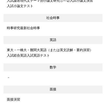
入試論述現代文
テーマ別小論文研究①～②
入試小論文演習
入試小論文テスト
社会時事
時事研究
最新社会時事
英語
東大・一橋大・難関大英語（または英文読解・要約演習）
入試総合英語
入試英語テスト
数学
－
面接
面接演習