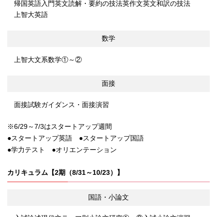
帰国英語入門
英文読解・要約の技法
英作文
英文和訳の技法
上智大英語
数学
上智大文系数学①～②
面接
面接試験ガイダンス・面接演習
※6/29～7/3はスタートアップ週間
●スタートアップ英語 ●スタートアップ国語
●学力テスト ●オリエンテーション
カリキュラム【2期（8/31～10/23）】
国語・小論文