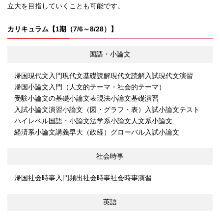
立大を目指していくことも可能です。
カリキュラム【1期（7/6～8/28）】
国語・小論文
帰国現代文入門
現代文基礎読解
現代文読解
入試現代文演習
帰国小論文入門（人文的テーマ・社会的テーマ）
受験小論文の基礎
小論文表現法
小論文基礎演習
入試小論文演習
小論文（図・グラフ・表）
入試小論文テスト
ハイレベル国語・小論文
法学系小論文
人文系小論文
経済系小論文講義
早大（政経）グローバル入試小論文
社会時事
帰国社会時事入門
頻出社会時事
社会時事演習
英語