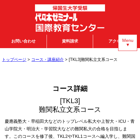
Menu
お問い合わせ
資料請求
アクセス
▼
トップページ
>
コース・講座紹介
> [TKL3]難関私立文系コース
コース詳細
[TKL3]
難関私立文系コース
慶應義塾大・早稲田大などのトップレベル私大や上智大・ICU・青
山学院大・明治大・学習院大などの難関私大の合格を目指しま
す。このコースを修了後、TKL2やTKL1コースへ編入学し、難関国