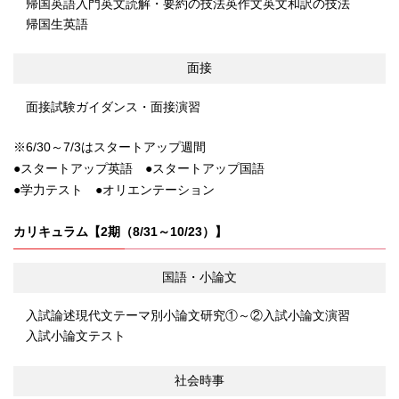
帰国英語入門
英文読解・要約の技法
英作文
英文和訳の技法
帰国生英語
面接
面接試験ガイダンス・面接演習
※6/30～7/3はスタートアップ週間
●スタートアップ英語 ●スタートアップ国語
●学力テスト ●オリエンテーション
カリキュラム【2期（8/31～10/23）】
国語・小論文
入試論述現代文
テーマ別小論文研究①～②
入試小論文演習
入試小論文テスト
社会時事