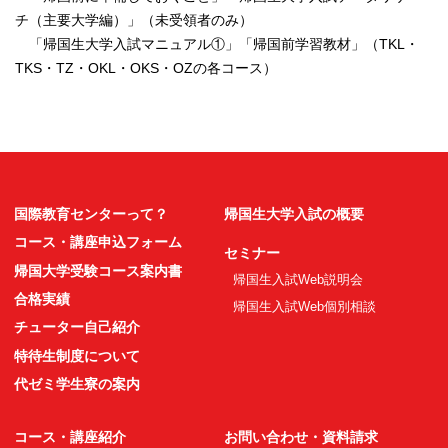
チ（主要大学編）」（未受領者のみ）
「帰国生大学入試マニュアル①」「帰国前学習教材」（TKL・
TKS・TZ・OKL・OKS・OZの各コース）
国際教育センターって？
帰国生大学入試の概要
コース・講座申込フォーム
セミナー
帰国大学受験コース案内書
帰国生入試Web説明会
合格実績
帰国生入試Web個別相談
チューター自己紹介
特待生制度について
代ゼミ学生寮の案内
コース・講座紹介
お問い合わせ・資料請求