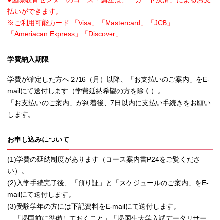
●国際教育センターのコース・講座は、「カード決済」によるお支
払いができます。
※ご利用可能カード 「Visa」「Mastercard」「JCB」
「Ameriacan Express」「Discover」
学費納入期限
学費が確定した方へ２/16（月）以降、「お支払いのご案内」をE-
mailにて送付します（学費延納希望の方を除く）。
「お支払いのご案内」が到着後、7日以内に支払い手続きをお願い
します。
お申し込みについて
(1)学費の延納制度があります（コース案内書P24をご覧くださ
い）。
(2)入学手続完了後、「預り証」と「スケジュールのご案内」をE-
mailにて送付します。
(3)受験学年の方には下記資料をE-mailにて送付します。
「帰国前に準備しておくこと」「帰国生大学入試データリサー