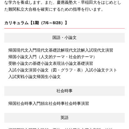
な学力を養成します。また、慶應義塾大・早稲田大をはじめとし
た難関私立大合格を確実にするための指導を行います。
カリキュラム【1期（7/6～8/28）】
国語・小論文
帰国現代文入門
現代文基礎読解
現代文読解
入試現代文演習
帰国小論文入門（人文的テーマ・社会的テーマ）
受験小論文の基礎
小論文表現法
小論文基礎演習
入試小論文演習
小論文（図・グラフ・表）
入試小論文テスト
入試実戦小論文
帰国生小論文
社会時事
帰国社会時事入門
頻出社会時事
社会時事演習
英語