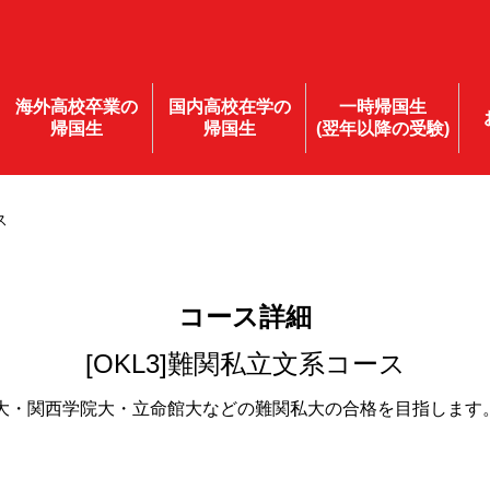
海外高校卒業の
国内高校在学の
一時帰国生
帰国生
帰国生
(翌年以降の受験)
ス
コース詳細
[OKL3]
難関私立文系コース
・関西学院大・立命館大などの難関私大の合格を目指します。こ