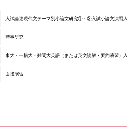
入試論述現代文
テーマ別小論文研究①～②
入試小論文演習
時事研究
東大・一橋大・難関大英語（または英文読解・要約演習）
面接演習
。