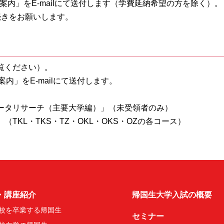
案内」をE-mailにて送付します（学費延納希望の方を除く）。
続きをお願いします。
ご覧ください）。
内」をE-mailにて送付します。
。
ータリサーチ（主要大学編）」（未受領者のみ）
KL・TKS・TZ・OKL・OKS・OZの各コース）
・講座紹介
帰国生大学入試の概要
校を卒業する帰国生
セミナー