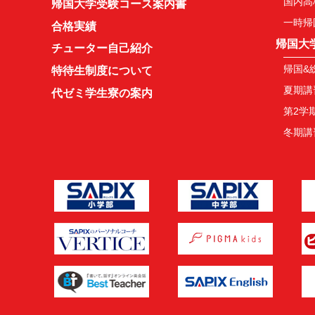
国内高
帰国大学受験コース案内書
一時帰
合格実績
帰国大
チューター自己紹介
帰国&
特待生制度について
夏期講
代ゼミ学生寮の案内
第2学
冬期講