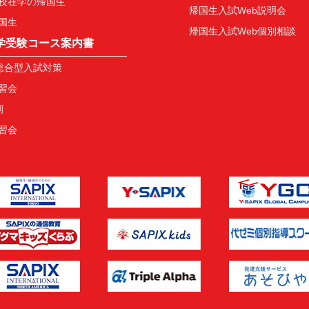
校在学の帰国生
帰国生入試Web説明会
国生
帰国生入試Web個別相談
学受験コース案内書
総合型入試対策
習会
期
習会