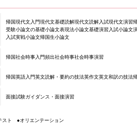
帰国現代文入門
現代文基礎読解
現代文読解
入試現代文演習
受験小論文の基礎
小論文表現法
小論文基礎演習
入試小論文
入試実戦小論文
帰国生小論文
帰国社会時事入門
頻出社会時事
社会時事演習
帰国英語入門
英文読解・要約の技法
英作文
英文和訳の技法
面接試験ガイダンス・面接演習
テスト ●オリエンテーション