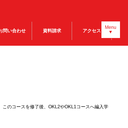
Menu
お問い合わせ
資料請求
アクセス
▼
のコースを修了後、OKL2やOKL1コースへ編入学