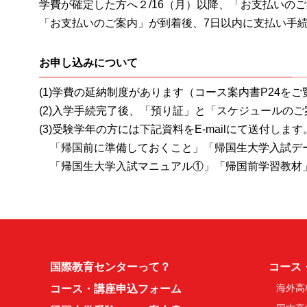
学費が確定した方へ２/16（月）以降、「お支払いのご
「お支払いのご案内」が到着後、7日以内に支払い手
お申し込みについて
(1)学費の延納制度があります（コース案内書P24を
(2)入学手続完了後、「預り証」と「スケジュールのご案
(3)受験学年の方には下記資料をE-mailにて送付します
「帰国前に準備しておくこと」「帰国生大学入試デ
「帰国生大学入試マニュアル①」「帰国前学習教材」（T
国際教育センターって？
コース
海外高
コース・講座申込フォーム