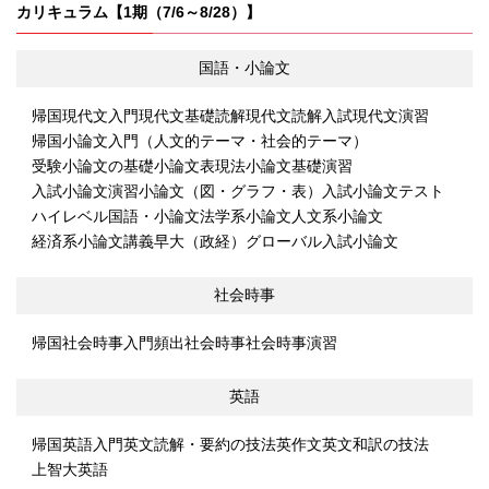
カリキュラム【1期（7/6～8/28）】
国語・小論文
帰国現代文入門
現代文基礎読解
現代文読解
入試現代文演習
帰国小論文入門（人文的テーマ・社会的テーマ）
受験小論文の基礎
小論文表現法
小論文基礎演習
入試小論文演習
小論文（図・グラフ・表）
入試小論文テスト
ハイレベル国語・小論文
法学系小論文
人文系小論文
経済系小論文講義
早大（政経）グローバル入試小論文
社会時事
帰国社会時事入門
頻出社会時事
社会時事演習
英語
帰国英語入門
英文読解・要約の技法
英作文
英文和訳の技法
上智大英語