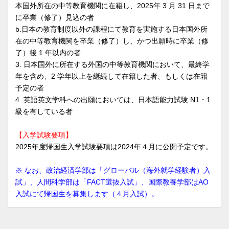
本国外所在の中等教育機関に在籍し、2025年 3 月 31 日まで
に卒業（修了）⾒込の者
b.日本の教育制度以外の課程にて教育を実施する日本国外所
在の中等教育機関を卒業（修了）し、かつ出願時に卒業（修
了）後 1 年以内の者
3. 日本国外に所在する外国の中等教育機関において、最終学
年を含め、2 学年以上を継続して在籍した者、もしくは在籍
予定の者
4. 英語英文学科への出願においては、日本語能⼒試験 N1・1
級を有している者
【入学試験要項】
2025年度帰国生入学試験要項は2024年４月に公開予定です。
※ なお、政治経済学部は「グローバル（海外就学経験者）入
試」、人間科学部は「FACT選抜入試」、国際教養学部はAO
入試にて帰国生を募集します（４月入試）。