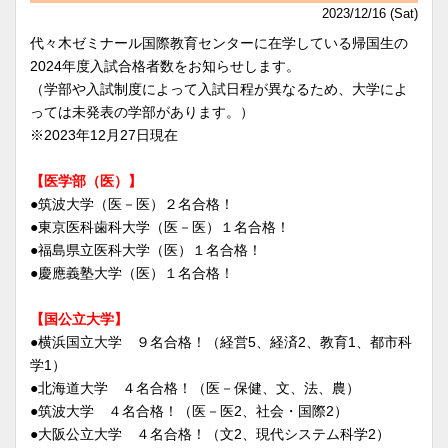
2023/12/16 (Sat)
代々木ゼミナール国際教育センターに在学している帰国生の
2024年度入試合格者数をお知らせします。
（学部や入試制度によって入試日程が異なるため、大学によ
っては未発表の学部があります。）
※2023年12月27日現在
【医学部（医）】
●筑波大学（医－医）２名合格！
●東京医科歯科大学（医－医）１名合格！
●福島県立医科大学（医）１名合格！
●慶應義塾大学（医）１名合格！
【国公立大学】
●横浜国立大学 ９名合格！（経営5、経済2、教育1、都市科
学1）
●北海道大学 ４名合格！（医－保健、文、法、農）
●筑波大学 ４名合格！（医－医2、社会・国際2）
●大阪公立大学 ４名合格！（文2、現代システム科学2）