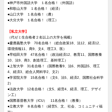
●神戸市外国語大学 １名合格！（外国語）
●和歌山大学 １名合格！（経済）
●山口大学 １名合格！（農）
●大分大学 １名合格！（理工）
【私立大学】
（代ゼミ生合格者２名以上の大学を掲載）
●慶應義塾大学 70名合格！（総合政策18、法12、経済12、
環境情報11、商9、文4、理工3、医）
●早稲田大学 47名合格！（政治経済12、教育11、国際教養
10、法9、商3、創造理工、基幹理工）
●上智大学 31名合格！（国際教養9、法6、外国語5、理工
4、経済3、総合人間科学2、文2）
●学習院大学 15名合格！（文6、法5、経済2、国際社会科学
2）
●法政大学 12名合格！（文5、経営4、経済、理工、デザイ
ン工）
●国際基督教大学（ICU） 11名合格！（教養）
●立教大学 ８名合格！（経営5、文、社会、コミュニティ福
祉）