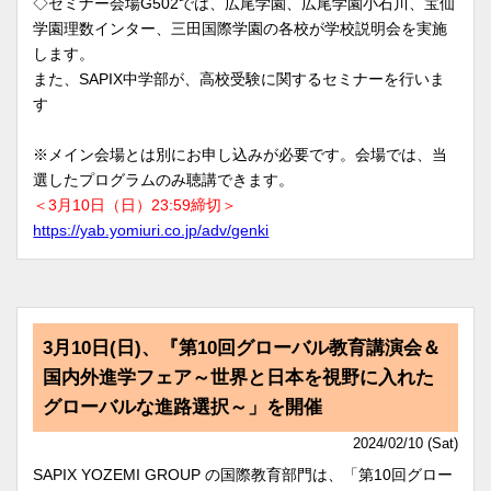
◇セミナー会場G502では、広尾学園、広尾学園小石川、宝仙
学園理数インター、三田国際学園の各校が学校説明会を実施
します。
また、SAPIX中学部が、高校受験に関するセミナーを行いま
す
※メイン会場とは別にお申し込みが必要です。会場では、当
選したプログラムのみ聴講できます。
＜3月10日（日）23:59締切＞
https://yab.yomiuri.co.jp/adv/genki
3月10日(日)、『第10回グローバル教育講演会＆
国内外進学フェア～世界と日本を視野に入れた
グローバルな進路選択～」を開催
2024/02/10 (Sat)
SAPIX YOZEMI GROUP の国際教育部門は、「第10回グロー