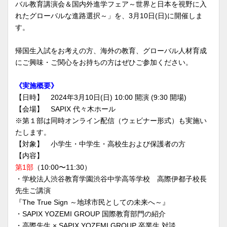
バル教育講演会＆国内外進学フェア～世界と日本を視野に入
れたグローバルな進路選択～」を、3月10日(日)に開催しま
す。
帰国生入試をお考えの方、海外の教育、グローバル人材育成
にご興味・ご関心をお持ちの方はぜひご参加ください。
《実施概要》
【日時】 2024年3月10日(日) 10:00 開演 (9:30 開場)
【会場】 SAPIX 代々木ホール
※第１部は同時オンライン配信（ウェビナー形式）も実施い
たします。
【対象】 小学生・中学生・高校生および保護者の方
【内容】
第1部
（10:00〜11:30）
・学校法人渋谷教育学園渋谷中学高等学校 高際伊都子校長
先生ご講演
『The True Sign ～地球市民としての未来へ～』
・SAPIX YOZEMI GROUP 国際教育部門の紹介
・高際先生 × SAPIX YOZEMI GROUP 卒業生 対談