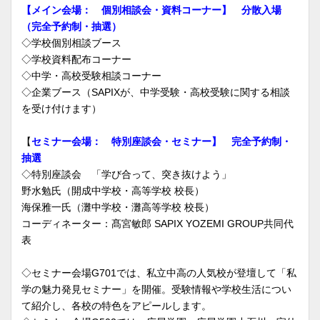
【メイン会場： 個別相談会・資料コーナー】 分散入場
（完全予約制・抽選）
◇学校個別相談ブース
◇学校資料配布コーナー
◇中学・高校受験相談コーナー
◇企業ブース（SAPIXが、中学受験・高校受験に関する相談
を受け付けます）
【
セミナー会場： 特別座談会・セミナー】 完全予約制・
抽選
◇特別座談会 「学び合って、突き抜けよう」
野水勉氏（開成中学校・高等学校 校長）
海保雅一氏（灘中学校・灘高等学校 校長）
コーディネーター：髙宮敏郎 SAPIX YOZEMI GROUP共同代
表
◇セミナー会場G701では、私立中高の人気校が登壇して「私
学の魅力発見セミナー」を開催。受験情報や学校生活につい
て紹介し、各校の特色をアピールします。