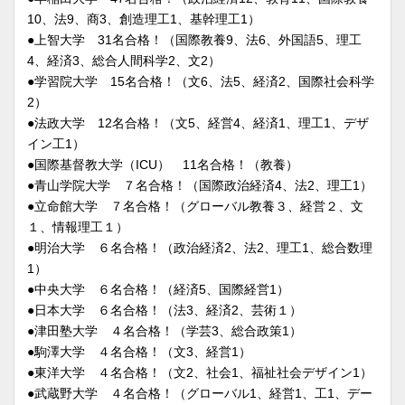
10、法9、商3、創造理工1、基幹理工1）
●上智大学 31名合格！（国際教養9、法6、外国語5、理工
4、経済3、総合人間科学2、文2）
●学習院大学 15名合格！（文6、法5、経済2、国際社会科学
2）
●法政大学 12名合格！（文5、経営4、経済1、理工1、デザ
イン工1）
●国際基督教大学（ICU） 11名合格！（教養）
●青山学院大学 ７名合格！（国際政治経済4、法2、理工1）
●立命館大学 ７名合格！（グローバル教養３、経営２、文
１、情報理工１）
●明治大学 ６名合格！（政治経済2、法2、理工1、総合数理
1）
●中央大学 ６名合格！（経済5、国際経営1）
●日本大学 ６名合格！（法3、経済2、芸術１）
●津田塾大学 ４名合格！（学芸3、総合政策1）
●駒澤大学 ４名合格！（文3、経営1）
●東洋大学 ４名合格！（文2、社会1、福祉社会デザイン1）
●武蔵野大学 ４名合格！（グローバル1、経営1、工1、デー