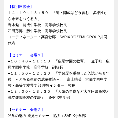
【特別座談会】
１４：１０～１５：５０ 「灘・開成はどう育む 多様性か
ら未来をつくる力」
野水勉 開成中学校・高等学校校長
和田孫博 灘中学校・高等学校校長
コーディネーター：髙宮敏郎 SAPIX YOZEMI GROUP共同
代表
【セミナー 会場１】
●１０：４０～１１：１０ 「広尾学園の教育」 金子暁 広
尾学園中学校・高等学校 副校長
●１１：５０～１２：２０ 「学習歴を重視した入試から６年
後 ～とある生徒の成長物語～」 富士晴英 宝仙学園中学
校・高等学校共学部 理数インター 校長
●１３：００～１３：３０ 「人気の早慶など大学附属高校と
都立難関高校の受験」 SAPIX中学部
【
セミナー 会場２】
私学の魅力 発見セミナー 協力：SAPIX小学部