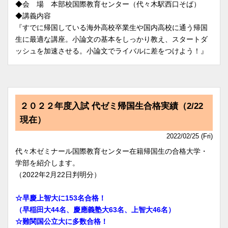
◆会 場 本部校国際教育センター（代々木駅西口そば）
◆講義内容
『すでに帰国している海外高校卒業生や国内高校に通う帰国
生に最適な講座。小論文の基本をしっかり教え、スタートダ
ッシュを加速させる。小論文でライバルに差をつけよう！』
２０２２年度入試 代ゼミ帰国生合格実績（2/22
現在）
2022/02/25 (Fri)
代々木ゼミナール国際教育センター在籍帰国生の合格大学・
学部を紹介します。
（2022年2月22日判明分）
☆早慶上智大に153名合格！
（早稲田大44名、慶應義塾大63名、上智大46名）
☆難関国公立大に多数合格！