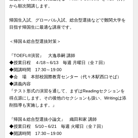
から順次開講します。
帰国生入試、グローバル入試、総合型選抜などで難関大学を
目指す帰国生に最適な講座です。
＜帰国＆総合型選抜対策＞
『TOEFL®演習』 大逸恭嗣 講師
◆授業日程 ４/18～6/13 毎週 月曜日（全７回）
◆開講時間 17:30～19:00
◆会 場 本部校国際教育センター（代々木駅西口そば）
◆講義内容
『テスト形式の演習を通して、まずはReadingセクションを
得点源にします。その後他のセクションも扱い、Writingは添
削指導も実施します。』
『帰国＆総合型選抜小論文』 織田和家 講師
◆授業日程 5/10～6/21 毎週 火曜日（全７回）
◆開講時間 17:30～19:00