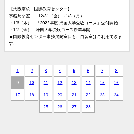
【大阪南校・国際教育センター】
事務局閉室： 12/31（金）～1/3（月）
・1/6（木） 「2022年度 帰国大学受験コース」受付開始
・1/7（金） 帰国大学受験コース授業再開
★国際教育センター事務局閉室日も、自習室はご利用できま
す。
1
2
3
4
5
6
7
8
9
10
11
12
13
14
15
16
17
18
19
20
21
22
23
24
25
26
27
28