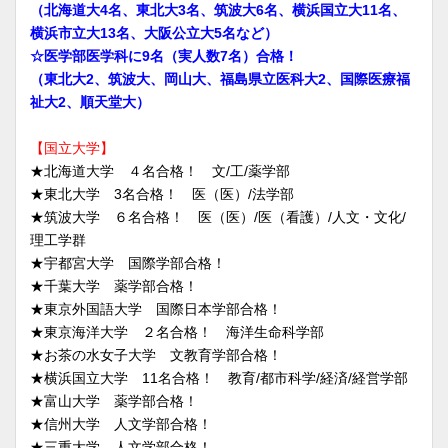
（北海道大4名、東北大3名、筑波大6名、横浜国立大11名、
横浜市立大13名、大阪公立大5名など）
☆医学部医学科に9名（実人数7名）合格！
（東北大2、筑波大、岡山大、福島県立医科大2、国際医療福
祉大2、順天堂大）
【国立大学】
★北海道大学 ４名合格！ 文/工/薬学部
★東北大学 3名合格！ 医（医）/法学部
★筑波大学 ６名合格！ 医（医）/医（看護）/人文・文化/
理工学群
★宇都宮大学 国際学部合格！
★千葉大学 薬学部合格！
★東京外国語大学 国際日本学部合格！
★東京海洋大学 ２名合格！ 海洋生命科学部
★お茶の水女子大学 文教育学部合格！
★横浜国立大学 11名合格！ 教育/都市科学/経済/経営学部
★富山大学 薬学部合格！
★信州大学 人文学部合格！
★三重大学 人文学部合格！