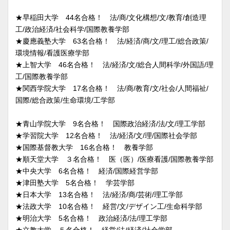
★早稲田大学 44名合格！ 法/商/文化構想/文/教育/創造理
工/政治経済/社会科学/国際教養学部
★慶應義塾大学 63名合格！ 法/経済/商/文/理工/総合政策/
環境情報/看護医療学部
★上智大学 46名合格！ 法/経済/文/総合人間科学/外国語/理
工/国際教養学部
★関西学院大学 17名合格！ 法/商/教育/文/社会/人間福祉/
国際/総合政策/生命環境/工学部
★青山学院大学 9名合格！ 国際政治経済/法/文/理工学部
★学習院大学 12名合格！ 法/経済/文/理/国際社会学部
★国際基督教大学 16名合格！ 教養学部
★順天堂大学 ３名合格！ 医（医）/医療看護/国際教養学部
★中央大学 6名合格！ 経済/国際経営学部
★津田塾大学 5名合格！ 学芸学部
★日本大学 13名合格！ 法/経済/商/芸術/理工学部
★法政大学 10名合格！ 経営/文/デザイン工/生命科学部
★明治大学 5名合格！ 政治経済/法/理工学部
★立教大学 ５名合格！ 経営/法/経済/社会学部