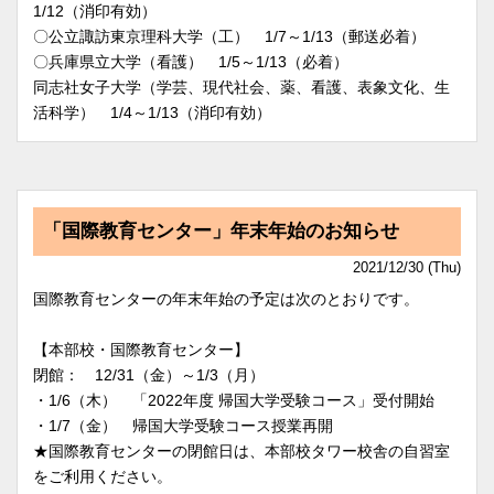
1/12（消印有効）
〇公立諏訪東京理科大学（工） 1/7～1/13（郵送必着）
〇兵庫県立大学（看護） 1/5～1/13（必着）
同志社女子大学（学芸、現代社会、薬、看護、表象文化、生
活科学） 1/4～1/13（消印有効）
「国際教育センター」年末年始のお知らせ
2021/12/30 (Thu)
国際教育センターの年末年始の予定は次のとおりです。
【本部校・国際教育センター】
閉館： 12/31（金）～1/3（月）
・1/6（木） 「2022年度 帰国大学受験コース」受付開始
・1/7（金） 帰国大学受験コース授業再開
★国際教育センターの閉館日は、本部校タワー校舎の自習室
をご利用ください。