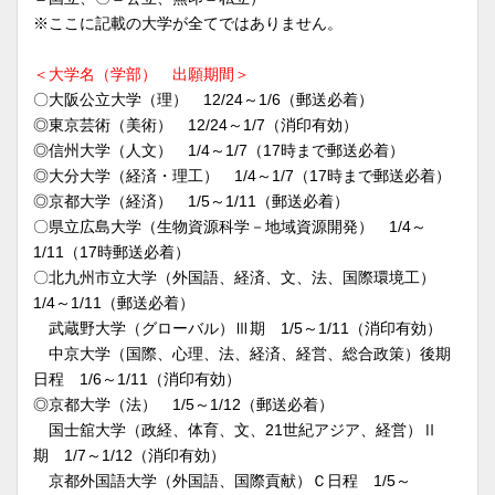
※ここに記載の大学が全てではありません。
＜大学名（学部） 出願期間＞
〇大阪公立大学（理） 12/24～1/6（郵送必着）
◎東京芸術（美術） 12/24～1/7（消印有効）
◎信州大学（人文） 1/4～1/7（17時まで郵送必着）
◎大分大学（経済・理工） 1/4～1/7（17時まで郵送必着）
◎京都大学（経済） 1/5～1/11（郵送必着）
〇県立広島大学（生物資源科学－地域資源開発） 1/4～
1/11（17時郵送必着）
〇北九州市立大学（外国語、経済、文、法、国際環境工）
1/4～1/11（郵送必着）
武蔵野大学（グローバル）Ⅲ期 1/5～1/11（消印有効）
中京大学（国際、心理、法、経済、経営、総合政策）後期
日程 1/6～1/11（消印有効）
◎京都大学（法） 1/5～1/12（郵送必着）
国士舘大学（政経、体育、文、21世紀アジア、経営）Ⅱ
期 1/7～1/12（消印有効）
京都外国語大学（外国語、国際貢献）Ｃ日程 1/5～