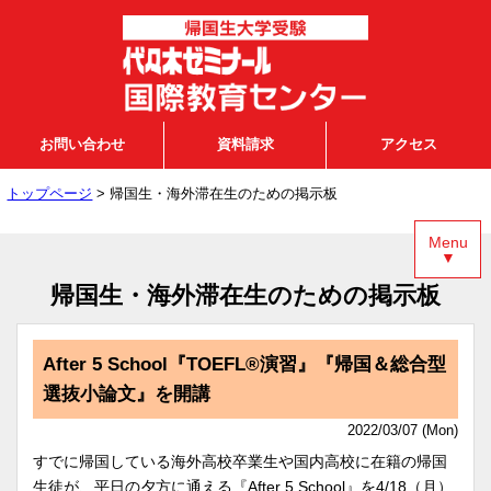
お問い合わせ
資料請求
アクセス
トップページ
> 帰国生・海外滞在生のための掲示板
Menu
▼
帰国生・海外滞在生のための掲示板
After 5 School『TOEFL®演習』『帰国＆総合型
選抜小論文』を開講
2022/03/07 (Mon)
すでに帰国している海外高校卒業生や国内高校に在籍の帰国
生徒が、平日の夕方に通える『After 5 School』を4/18（月）