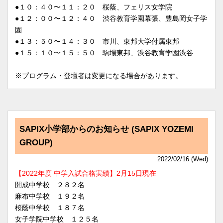
●１０：４０〜１１：２０ 桜蔭、フェリス女学院
●１２：００〜１２：４０ 渋谷教育学園幕張、豊島岡女子学
園
●１３：５０〜１４：３０ 市川、東邦大学付属東邦
●１５：１０〜１５：５０ 駒場東邦、渋谷教育学園渋谷
※プログラム・登壇者は変更になる場合があります。
SAPIX小学部からのお知らせ (SAPIX YOZEMI
GROUP)
2022/02/16 (Wed)
【2022年度 中学入試合格実績】2月15日現在
開成中学校 ２８２名
麻布中学校 １９２名
桜蔭中学校 １８７名
女子学院中学校 １２５名