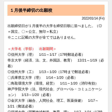
１月後半締切の出願校
2022/01/14 (Fri)
出願締切日が１月後半の大学を締切日順に並べました。（◎
＝国立、〇＝公立、無印＝私立）
※ここに記載の大学が全てではありません。
＜大学名（学部） 出願期間＞
◎信州大学（理） 1/11～1/17（17時郵送必着）
帝京大学（経済、法、文、外国語、教育） 12/21～1/19（必
着）
◎信州大学（工） 1/13～1/20（17時まで郵送必着）
〇兵庫県立大学（理） 1/14～1/20（必着）
〇鳥取環境大学（環境、経営） 1/11～1/20（消印有効）
神戸学院大学（法、現代社会、グローバル・コミュニケーシ
ョン） 1/13～1/20（必着）
◎金沢大学（融合、人間社会、理工、医薬保健） 1/17～
1/21（郵送必着）
◎琉球大学（国際地域創造、教育、理） 1/17～1/21（17時