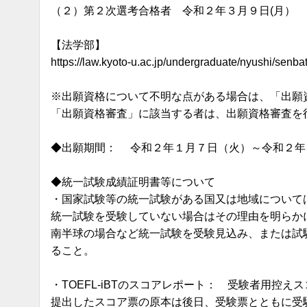
（２）第２次選考合格者 令和２年３月９日(月）
【法学部】
https://law.kyoto-u.ac.jp/undergraduate/nyushi/senba
※出願資格について不明な点がある場合は、「出願
「出願資格審査」に該当する者は、出願資格審査を行
◆出願期間： 令和２年１月７日（火）～令和２年
◆統一試験成績証明書等について
・国家試験等の統一試験がある国又は地域について
統一試験を受験していない場合はその理由を明らか
南半球の場合など統一試験を受験見込み、または試
ること。
・TOEFL-iBTのスコアレポート： 受験者用控えスコア
提出したスコア票の原本は後日、受験票とともに受