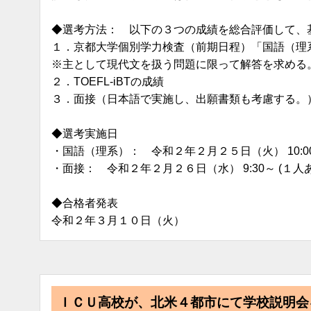
◆選考方法： 以下の３つの成績を総合評価して、
１．京都大学個別学力検査（前期日程）「国語（理
※主として現代文を扱う問題に限って解答を求める
２．TOEFL-iBTの成績
３．面接（日本語で実施し、出願書類も考慮する。
◆選考実施日
・国語（理系）： 令和２年２月２５日（火） 10:00～
・面接： 令和２年２月２６日（水） 9:30～ (１人あ
◆合格者発表
令和２年３月１０日（火）
ＩＣＵ高校が、北米４都市にて学校説明会