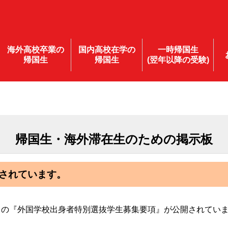
海外高校卒業の
国内高校在学の
一時帰国生
帰国生
帰国生
(翌年以降の受験)
帰国生・海外滞在生のための掲示板
されています。
部）の『外国学校出身者特別選抜学生募集要項』が公開されてい