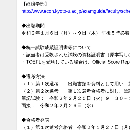
【経済学部】
http://www.econ.kyoto-u.ac.jp/examguide/faculty/sch
◆出願期間
令和２年１月６日（月）～９日（木） 午後５時必着
◆統一試験成績証明書等について
・該当者は受験された試験の資格証明書（原本写し
・TOEFLを受験している場合は、Official Score 
◆選考方法
（１）第１次選考： 出願書類を資料として用い，
（２）第２次選考： 第１次選考合格者に対し、筆
筆記試験： 令和２年２月２５日（火）９：３０～
面接： 令和２年２月２６日（水）
◆合格者発表
（１）第１次選考合格者 令和２年１月２７日（月