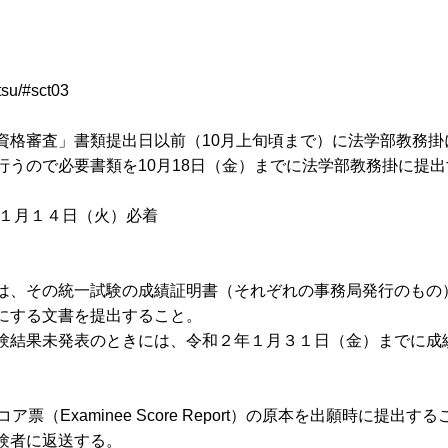
tsu/#sct03
資格審査」書類提出日以前（10月上旬頃まで）に法学部教務掛
うので必要書類を10月18日（金）までに法学部教務掛に提
１月１４日（火）必着
は、その統一試験の成績証明書（それぞれの事務局発行のもの
にする文書を提出すること。
験結果未発表のときには、令和２年１月３１日（金）までに成
票（Examinee Score Report）の原本を出願時に提出す
験者に返送する。