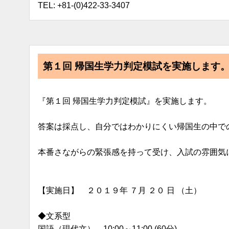
TEL: +81-(0)422-33-3407
第１回 帰国生学力判定模試を実施します
『第１回 帰国生学力判定模試』を実施します。
答案は採点し、自分ではわかりにくい帰国生の中で
本番さながらの緊張感を持って受け、入試の雰囲気
【実施日】 ２０１９年 ７月 ２０ 日 （土）
◆文系型
国語（現代文） 10:00～11:00 (60分)