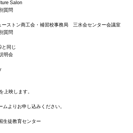
ure Salon
個別質問
 ★ヒューストン商工会・補習校事務局 三水会センター会議室
個別質問
上記⑤と同じ
体説明会
ary
を上映します。
ームよりお申し込みください。
国生徒教育センター