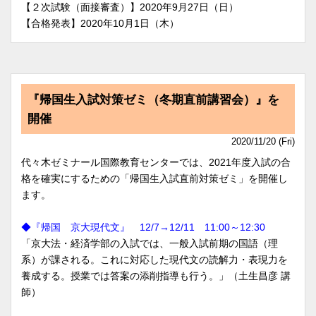
【２次試験（面接審査）】2020年9月27日（日）
【合格発表】2020年10月1日（木）
『帰国生入試対策ゼミ（冬期直前講習会）』を
開催
2020/11/20 (Fri)
代々木ゼミナール国際教育センターでは、2021年度入試の合
格を確実にするための「帰国生入試直前対策ゼミ」を開催し
ます。
◆『帰国 京大現代文』 12/7→12/11 11:00～12:30
「京大法・経済学部の入試では、一般入試前期の国語（理
系）が課される。これに対応した現代文の読解力・表現力を
養成する。授業では答案の添削指導も行う。」（土生昌彦 講
師）