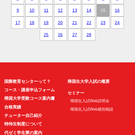
9
10
11
12
13
14
15
16
17
18
19
20
21
22
23
24
25
26
27
28
国際教育センターって？
帰国生大学入試の概要
コース・講座申込フォーム
セミナー
帰国大学受験コース案内書
帰国生入試Web説明会
合格実績
帰国生入試Web個別相談
チューター自己紹介
特待生制度について
代ゼミ学生寮の案内