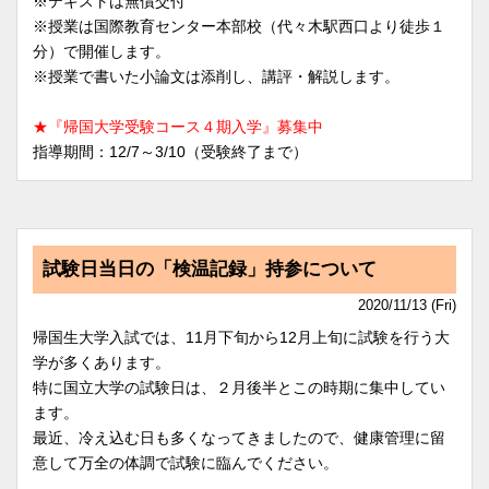
※テキストは無償交付
※授業は国際教育センター本部校（代々木駅西口より徒歩１
分）で開催します。
※授業で書いた小論文は添削し、講評・解説します。
★『帰国大学受験コース４期入学』募集中
指導期間：12/7～3/10（受験終了まで）
試験日当日の「検温記録」持参について
2020/11/13 (Fri)
帰国生大学入試では、11月下旬から12月上旬に試験を行う大
学が多くあります。
特に国立大学の試験日は、２月後半とこの時期に集中してい
ます。
最近、冷え込む日も多くなってきましたので、健康管理に留
意して万全の体調で試験に臨んでください。