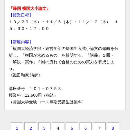
『帰国 横国大小論文』
【授業日程】
１０／２９（木）・１１／５（木）・１１／１２（木） １
５：３０～１７：００
【講座内容】
「横国大経済学部・経営学部の帰国生入試小論文の傾向を分
析し、「横国が求めるもの」を解明する。「講義」１回・
「解説＋実作」２回の流れで合格のための実力を養成しよ
う。
《織田和家 講師》
講座番号 １０１－０７５３
授業料：12,600円（税込）
（帰国大学受験コースⅢ期受講生は無料）
1
2
3
4
5
6
7
8