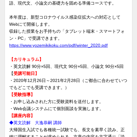
語、現代文、小論文の基礎力を固める準備コースです。
本年度は、新型コロナウイルス感染症拡大への対応として
Webにて開催します。
収録した授業をお手持ちの「タブレット端末・スマートフォ
ン・PC」で受講できます。
https://www.yozemikikoku.com/pdf/winter_2020.pdf
【カリキュラム】
・英文読解 90分×5回、現代文 90分×5回、小論文 90分×5回
【
受講可能日】
・2020年12月26日～2021年2月28日（ご都合に合わせていつ
でもどこでも受講できます。）
【受験指導】
・お申し込みされた方に受験資料を送付します。
・Web会議システムにて個別面談を実施します。
【講座内容】
◆英文読解 大逸恭嗣 講師
大帰国生入試でも各種統一試験でも、長文を素早く読み、正
確に理解することが求められる。文章の内容を文字通り「読