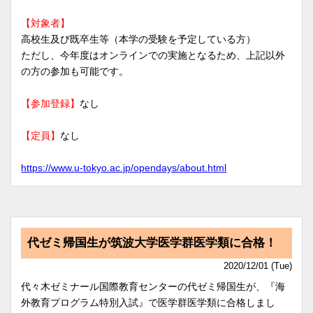
【対象者】
高校生及び既卒生等（本学の受験を予定している方）
ただし、今年度はオンラインでの実施となるため、上記以外
の方の参加も可能です。
【参加登録】
なし
【定員】
なし
https://www.u-tokyo.ac.jp/opendays/about.html
代ゼミ帰国生が筑波大学医学群医学類に合格！
2020/12/01 (Tue)
代々木ゼミナール国際教育センターの代ゼミ帰国生が、『海
外教育プログラム特別入試』で医学群医学類に合格しまし