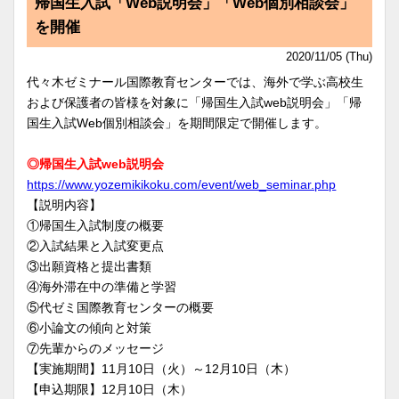
帰国生入試「Web説明会」「Web個別相談会」
を開催
2020/11/05 (Thu)
代々木ゼミナール国際教育センターでは、海外で学ぶ高校生
および保護者の皆様を対象に「帰国生入試web説明会」「帰
国生入試Web個別相談会」を期間限定で開催します。
◎帰国生入試web説明会
https://www.yozemikikoku.com/event/web_seminar.php
【説明内容】
①帰国生入試制度の概要
②入試結果と入試変更点
③出願資格と提出書類
④海外滞在中の準備と学習
⑤代ゼミ国際教育センターの概要
⑥小論文の傾向と対策
⑦先輩からのメッセージ
【実施期間】11月10日（火）～12月10日（木）
【申込期限】12月10日（木）