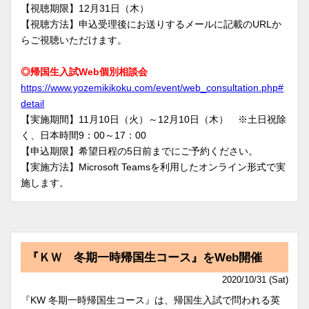
【視聴期限】12月31日（木）
【視聴方法】申込受理後にお送りするメールに記載のURLか
らご視聴いただけます。
◎帰国生入試Web個別相談会
https://www.yozemikikoku.com/event/web_consultation.php#
detail
【実施期間】11月10日（火）～12月10日（木） ※土日祝除
く、日本時間9：00～17：00
【申込期限】希望日程の5日前までにご予約ください。
【実施方法】Microsoft Teamsを利用したオンライン形式で実
施します。
『ＫＷ 冬期一時帰国生コース』をWeb開催
2020/10/31 (Sat)
『KW 冬期一時帰国生コース』は、帰国生入試で問われる英