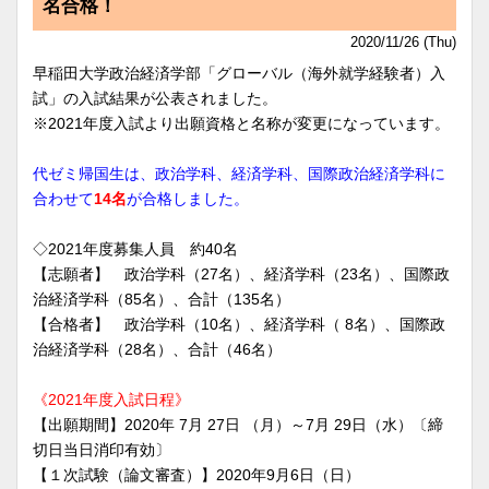
名合格！
2020/11/26 (Thu)
早稲田大学政治経済学部「グローバル（海外就学経験者）入
試」の入試結果が公表されました。
※2021年度入試より出願資格と名称が変更になっています。
代ゼミ帰国生は、政治学科、経済学科、国際政治経済学科に
合わせて
14名
が合格しました。
◇2021年度募集人員 約40名
【志願者】 政治学科（27名）、経済学科（23名）、国際政
治経済学科（85名）、合計（135名）
【合格者】 政治学科（10名）、経済学科（ 8名）、国際政
治経済学科（28名）、合計（46名）
《2021年度入試日程》
【出願期間】2020年 7月 27日 （月）～7月 29日（水）〔締
切日当日消印有効〕
【１次試験（論文審査）】2020年9月6日（日）