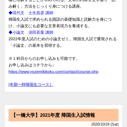
み解く」方法をじっくり身につける講座。
◆現代文 土生昌彦 講師
帰国生入試で求められる国語の基礎知識と読解力を身につ
け、小論文にも必要な文章表現力を養成する。
◆小論文 須田若葉 講師
2022年度入試のための小論文ゼミ。帰国生入試で重視される
「小論文」の基本を習得する。
※１科目からのお申し込みも可能です。
お申し込みはコチラから↓
https://www.yozemikikoku.com/contact/course.php
[冬期一時帰国生コース］
【一橋大学】2021年度 帰国生入試情報
2020/10/24 (Sat)