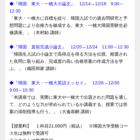
◆『帰国 東大・一橋大小論文』 12/14→12/18 9:00～
12:30
「東大・一橋大に目標を絞り、帰国入試での過去問研究と予
想問題により合格力を錬成する。東大・一橋大帰国受験生必
修講座。」（木村勧 講師）
◆『帰国 直前完成小論文』 12/20→12/24 11:00～12:30
「帰国生入試の小論文で高得点を得る方法を伝授。精選され
た良問に取り組み、完成度の高い合格答案の作成方法を学
ぶ。」（織田和家 講師）
◆『帰国 東大・一橋大英語エッセイ』 12/26→12/30
9:00～10:30
「本講座では、実際に東大や一橋大で出題された問題を通し
て、どのような力が求められているか講義する。授業では答
案の添削指導も行う。」（大逸恭嗣 講師）
【授業料】 １科目21,000円（税込） ※帰国大学受験コー
ス生は無料で受講可